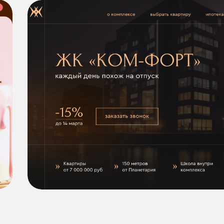
заказать
ДИЗПАК
«ПРОДВИНУТЫЙ»
для устойчивой дизайн-
коммуникации
входит в пакет:
Разработка логотипа бренда
Разработка фирменного стиля бренда
(подбор шрифтов, фирменных цветов,
фирменные иллюстрации)
2 носителя фирменного стиля для печати
(на выбор: визитка, пакеты, дизайн