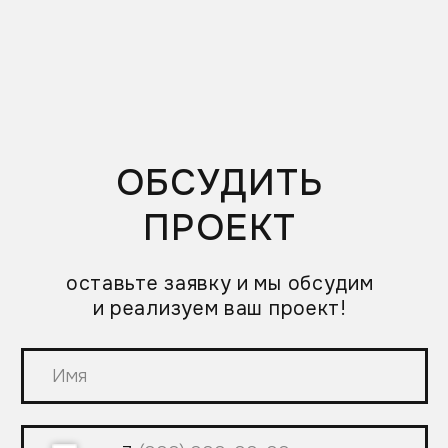
сертификата и т. д.)
Сайт на Тильде из 7−8 блоков
(с подключением форм захвата, SEO
оптимизацией)
Дизайн страницы одной социальной сети.
Дизайн-оформление 1 страницы на Яндекс
Картах
269 990₽
заказать
ДИЗПАК
«ПОЛНЫЙ ФАРШ»
когда нужно максимально