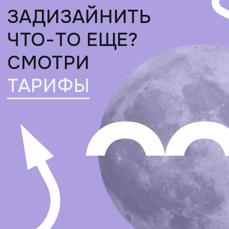
2
разработка
●
подготовим логотип
●
подготовим дизайн макет,
разработаем дизайн
●
сформируем дизайн макеты
для соцсетей
●
оформим яндекс карты
3
сопровождение
●
после передачи проекта мы:
проводим первичное обучение
по работе с макетами и сайтом,
оставляем гайды и инструкции
●
сопровождаем проект после его
передачи