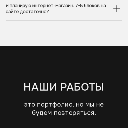
ВСЕГО 1 ШАГ
Я планирую интернет-магазин. 7-8 блоков на
сайте достаточно?
оставьте заявку, мы обговорим
нюансы проекта и найдем
индивидуальные решения для вас
и вашего бизнеса
+7
удобный способ для связи
позвонить
написать в Telegram
написать в MAX