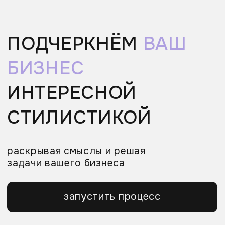
+7
я
согласен(на) на обработку
персональных данных
в соответствии с
условиями
политики
конфиденциальности
я даю
согласие
на получение
информационных сообщений и
рекламных рассылок
отправить
Ы | ТАРИФЫ | ТАРИФЫ | ТАРИФЫ |