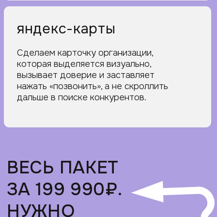
ИДЁМ К ЦЕЛИ
В 3 ЭТАПА
1
подготовка
●
обсудим детали, идеи, образы
бренда
●
проведем анализ конкурентов
●
проведем анализ вашей ниши
●
сформируем ваш первичный
образ