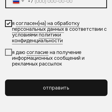
упаковаться
входит в пакет:
Разработка логотипа бренда
Разработка фирменного стиля бренда
(подбор шрифтов, фирменных цветов,
фирменные иллюстрации)
2 носителя фирменного стиля для
печати (на выбор: визитка, пакеты,
дизайн сертификата и т. д.)
Сайт на Тильде из 7−8 блоков
(с подключением форм захвата, SEO
оптимизацией)
Дизайн страницы одной социальной
сети.
Дизайн-оформление 1 страницы
на Яндекс Картах
1 фотосъемка и видеосъемка компании
для размещения на Яндекс Картах
329 990₽