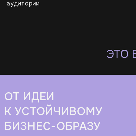
К УСТОЙЧИВОМУ
БИЗНЕС-ОБРАЗУ
ЧТО МЫ СДЕЛАЕМ В РАМКАХ
ДИЗАЙН-УПАКОВКИ?
логотип
Сделаем логотип таким, чтобы он
работал на вашу узнаваемость
в любой среде — от визитки до экрана
смартфона.
сайт
Сделаем сайт, который решает три
главные задачи: выделяет вас среди
конкурентов, врезается в память
клиентам и приносит заявки 24/7