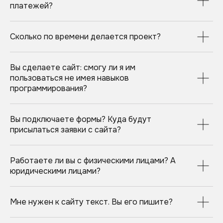
ответственно относимся к любым
платежей?
поставленным срокам и в самом
начале озвучиваем время сдачи
результатов.
Сколько по времени делается проект?
ответственный
документооборот
Вы сделаете сайт: смогу ли я им
перед началом работы мы заключаем
пользоваться не имея навыков
договор. по окончанию каждого этапа
программирования?
предоставляем все необходимые чеки и
акты. работаем с юр. лицами и физ.
лицами
Вы подключаете формы? Куда будут
присылаться заявки с сайта?
Работаете ли вы с физическими лицами? А
юридическими лицами?
ДО
СТАРТА
ВАШЕГО
Мне нужен к сайту текст. Вы его пишите?
ПРОЕКТА ОСТАЛСЯ