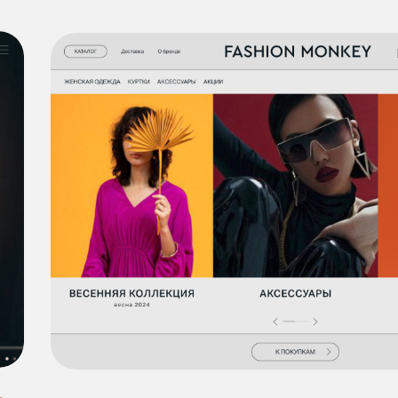
ДИЗПАК «БАЗОВЫЙ»
подходит для малого бизнеса
входит в пакет:
Разработка логотипа бренда
Сайт на Тильде из 7−8 блоков
(с подключением форм захвата, SEO
оптимизацией)
Дизайн страницы одной социальной сети.
Дизайн-оформление 1 страницы
на Яндекс Картах
199 990₽