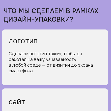
социальные сети
Оформим группу/канал/страницу так,
чтобы они выделялись в ленте
и ассоциировались именно с вами.
Продуманная структура превратит
аккаунт в удобную точку связи, где
клиенты с удовольствием оставляют
заявки и возвращаются за новостями.
яндекс-карты
Сделаем карточку организации,
которая выделяется визуально,
вызывает доверие и заставляет
нажать «позвонить», а не скроллить
дальше в поиске конкурентов.